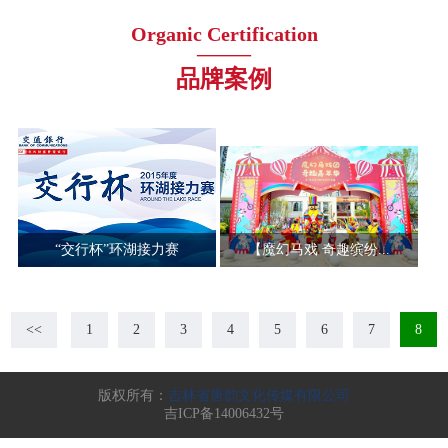
Organic Certification
——
品牌案例
“交行杯”环湖接力赛
【魔幻马戏 奇趣缤纷...
<<
1
2
3
4
5
6
7
8
版权所有：
吉林省唐韵文化传媒有限公司
吉ICP备14006432号